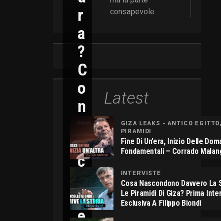
R
consapevole...
A
?
C
O
Latest
N
N
GIZA LEAKS - ANTICO EGITTO
PIRAMIDI
I
Fine Di Un’era, Inizio Delle Do
Fondamentali – Corrado Malan
C
O
INTERVISTE
Cosa Nascondono Davvero La S
L
Le Piramidi Di Giza? Prima Inte
Esclusiva A Filippo Biondi
E