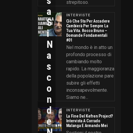
S
strepitoso.
A
INTERVISTE
S
Ciò Che Sta Per Accadere
Cambierà Per Sempre La
I
Tua Vita. Rocco Bruno –
Domande Fondamentali
#01
N
Nel mondo è in atto un
A
profondo processo di
cambiando molto
S
rapido. La maggioranza
C
della popolazione pare
subire gli effetti
O
inconsapevolmente.
N
Siamo ne...
D
INTERVISTE
La Fine Del Kefren Project?
E
Intervista A Corrado
Malanga E Armando Mei
N
Sostieni il nostro