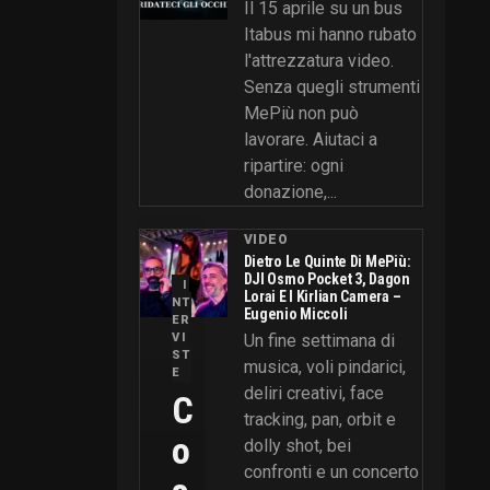
Il 15 aprile su un bus
Itabus mi hanno rubato
l'attrezzatura video.
Senza quegli strumenti
MePiù non può
lavorare. Aiutaci a
ripartire: ogni
donazione,...
VIDEO
Dietro Le Quinte Di MePiù:
DJI Osmo Pocket 3, Dagon
I
Lorai E I Kirlian Camera –
NT
Eugenio Miccoli
ER
VI
Un fine settimana di
ST
musica, voli pindarici,
E
deliri creativi, face
C
tracking, pan, orbit e
O
dolly shot, bei
confronti e un concerto