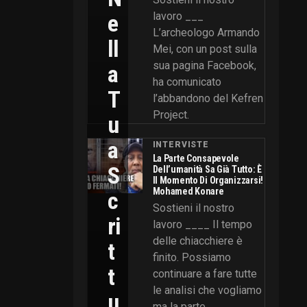
E
lavoro ___
L’archeologo Armando
Ll
Mei, con un post sulla
sua pagina Facebook,
A
ha comunicato
T
l’abbandono del Kefren
Project.
U
A
INTERVISTE
La Parte Consapevole
S
Dell’umanità Sa Già Tutto: È
Il Momento Di Organizzarsi!
Mohamed Konare
C
Sostieni il nostro
Ri
lavoro ____ Il tempo
delle chiacchiere è
T
finito. Possiamo
T
continuare a fare tutte
le analisi che vogliamo
U
ma la parte