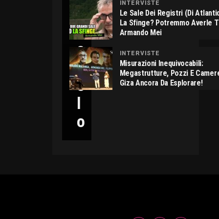
INTERVISTE
C
Le Sale Dei Registri (di Atlant
La Sfinge? Potremmo Averle 
I
Armando Mei
C
INTERVISTE
C
Misurazioni Inequivocabili:
Megastrutture, Pozzi E Camer
O
Giza Ancora Da Esplorare!
L
O