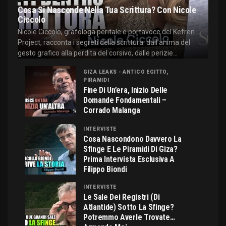
Cosa Si Nasconde Nella Tua Scrittura? Con Nicole
Ciccolo
Nicole Ciccolo, grafologa peritale e portavoce del Kefren
Project, racconta i segreti della scrittura: dall'anima del
gesto grafico alla perdita del corsivo, dalle perizie...
GIZA LEAKS - ANTICO EGITTO,
PIRAMIDI
Fine Di Un’era, Inizio Delle
Domande Fondamentali –
Corrado Malanga
INTERVISTE
Cosa Nascondono Davvero La
Sfinge E Le Piramidi Di Giza?
Prima Intervista Esclusiva A
Filippo Biondi
INTERVISTE
Le Sale Dei Registri (di
Atlantide) Sotto La Sfinge?
Potremmo Averle Trovate…