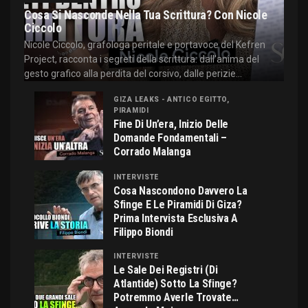
Cosa Si Nasconde Nella Tua Scrittura? Con Nicole
Ciccolo
Nicole Ciccolo, grafologa peritale e portavoce del Kefren
Project, racconta i segreti della scrittura: dall'anima del
gesto grafico alla perdita del corsivo, dalle perizie...
GIZA LEAKS - ANTICO EGITTO,
PIRAMIDI
Fine Di Un’era, Inizio Delle
Domande Fondamentali –
Corrado Malanga
INTERVISTE
Cosa Nascondono Davvero La
Sfinge E Le Piramidi Di Giza?
Prima Intervista Esclusiva A
Filippo Biondi
INTERVISTE
Le Sale Dei Registri (di
Atlantide) Sotto La Sfinge?
Potremmo Averle Trovate…