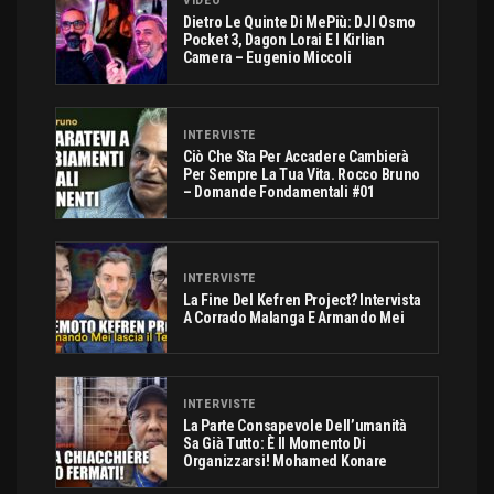
VIDEO
Dietro Le Quinte Di MePiù: DJI Osmo
Pocket 3, Dagon Lorai E I Kirlian
Camera – Eugenio Miccoli
INTERVISTE
Ciò Che Sta Per Accadere Cambierà
Per Sempre La Tua Vita. Rocco Bruno
– Domande Fondamentali #01
INTERVISTE
La Fine Del Kefren Project? Intervista
A Corrado Malanga E Armando Mei
INTERVISTE
La Parte Consapevole Dell’umanità
Sa Già Tutto: È Il Momento Di
Organizzarsi! Mohamed Konare