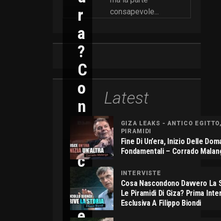
R
consapevole...
A
?
C
O
Latest
N
N
GIZA LEAKS - ANTICO EGITTO
PIRAMIDI
I
Fine Di Un’era, Inizio Delle Do
Fondamentali – Corrado Malan
C
O
INTERVISTE
Cosa Nascondono Davvero La S
L
Le Piramidi Di Giza? Prima Inte
Esclusiva A Filippo Biondi
E