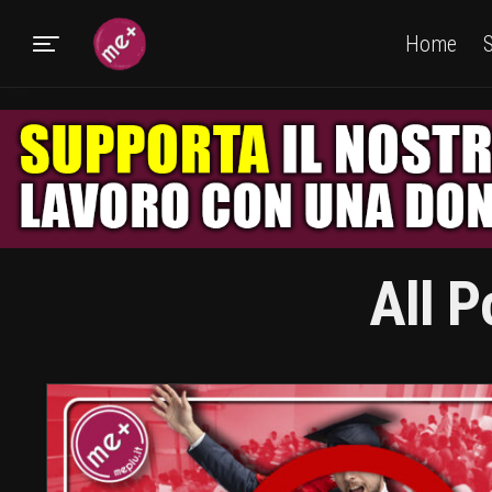
Home
S
All P