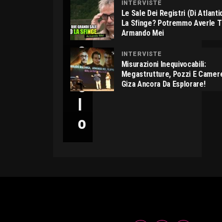
INTERVISTE
C
Le Sale Dei Registri (di Atlant
La Sfinge? Potremmo Averle 
I
Armando Mei
C
INTERVISTE
C
Misurazioni Inequivocabili:
Megastrutture, Pozzi E Camer
O
Giza Ancora Da Esplorare!
L
O