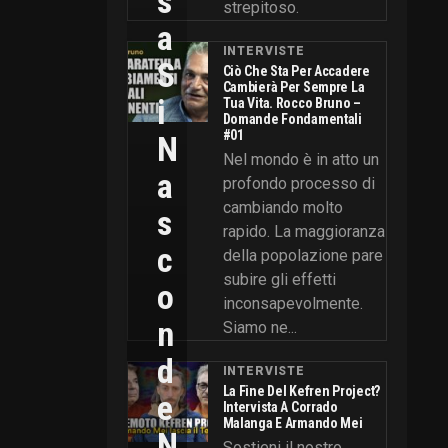
S
strepitoso.
A
INTERVISTE
S
Ciò Che Sta Per Accadere
Cambierà Per Sempre La
I
Tua Vita. Rocco Bruno –
Domande Fondamentali
#01
N
Nel mondo è in atto un
A
profondo processo di
cambiando molto
S
rapido. La maggioranza
C
della popolazione pare
subire gli effetti
O
inconsapevolmente.
N
Siamo ne...
D
INTERVISTE
La Fine Del Kefren Project?
E
Intervista A Corrado
Malanga E Armando Mei
N
Sostieni il nostro