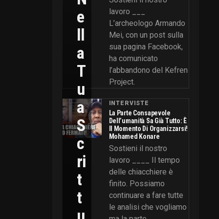
E
lavoro ___
L’archeologo Armando
Ll
Mei, con un post sulla
sua pagina Facebook,
A
ha comunicato
T
l’abbandono del Kefren
Project.
U
A
INTERVISTE
La Parte Consapevole
S
Dell’umanità Sa Già Tutto: È
Il Momento Di Organizzarsi!
Mohamed Konare
C
Sostieni il nostro
Ri
lavoro ____ Il tempo
delle chiacchiere è
T
finito. Possiamo
T
continuare a fare tutte
le analisi che vogliamo
U
ma la parte