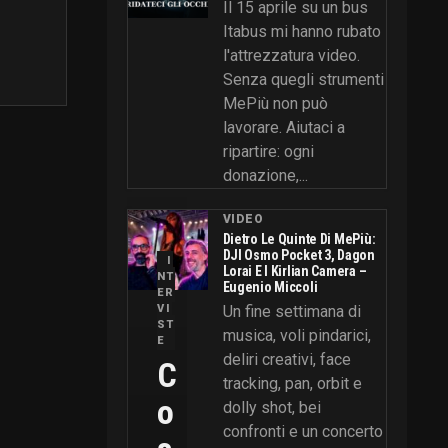
Il 15 aprile su un bus
Itabus mi hanno rubato
l'attrezzatura video.
Senza quegli strumenti
MePiù non può
lavorare. Aiutaci a
ripartire: ogni
donazione,...
VIDEO
Dietro Le Quinte Di MePiù:
DJI Osmo Pocket 3, Dagon
I
Lorai E I Kirlian Camera –
NT
Eugenio Miccoli
ER
VI
Un fine settimana di
ST
musica, voli pindarici,
E
deliri creativi, face
C
tracking, pan, orbit e
O
dolly shot, bei
confronti e un concerto