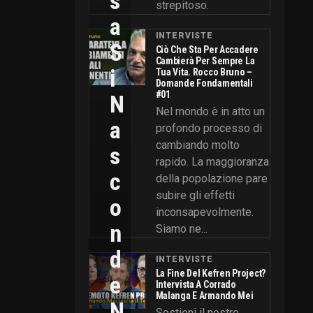
S
strepitoso.
A
INTERVISTE
S
Ciò Che Sta Per Accadere
Cambierà Per Sempre La
I
Tua Vita. Rocco Bruno –
Domande Fondamentali
#01
N
Nel mondo è in atto un
A
profondo processo di
cambiando molto
S
rapido. La maggioranza
C
della popolazione pare
subire gli effetti
O
inconsapevolmente.
N
Siamo ne...
D
INTERVISTE
La Fine Del Kefren Project?
E
Intervista A Corrado
Malanga E Armando Mei
N
Sostieni il nostro