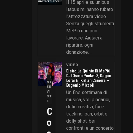
Il 15 aprile su un bus
Itabus mi hanno rubato
l'attrezzatura video.
Senza quegli strumenti
MePiù non può
lavorare. Aiutaci a
ripartire: ogni
donazione,...
VIDEO
Dietro Le Quinte Di MePiù:
DJI Osmo Pocket 3, Dagon
I
Lorai E I Kirlian Camera –
NT
Eugenio Miccoli
ER
VI
Un fine settimana di
ST
musica, voli pindarici,
E
deliri creativi, face
C
tracking, pan, orbit e
O
dolly shot, bei
confronti e un concerto