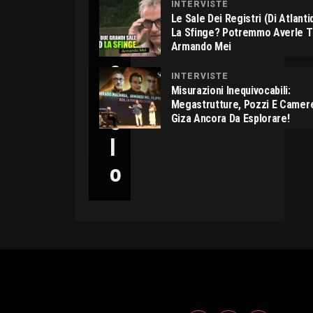
INTERVISTE
C
Le Sale Dei Registri (di Atlant
La Sfinge? Potremmo Averle 
I
Armando Mei
C
INTERVISTE
C
Misurazioni Inequivocabili:
Megastrutture, Pozzi E Camer
O
Giza Ancora Da Esplorare!
L
O