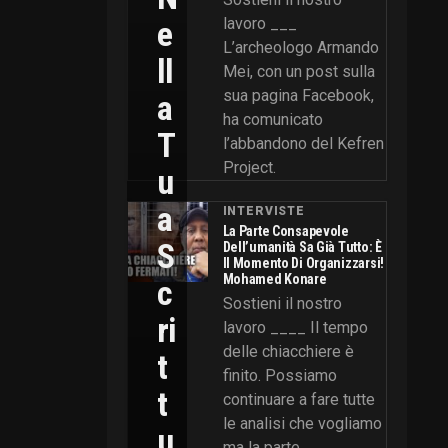
E
lavoro ___
L’archeologo Armando
Ll
Mei, con un post sulla
sua pagina Facebook,
A
ha comunicato
T
l’abbandono del Kefren
Project.
U
A
INTERVISTE
La Parte Consapevole
S
Dell’umanità Sa Già Tutto: È
Il Momento Di Organizzarsi!
Mohamed Konare
C
Sostieni il nostro
Ri
lavoro ____ Il tempo
delle chiacchiere è
T
finito. Possiamo
T
continuare a fare tutte
le analisi che vogliamo
U
ma la parte