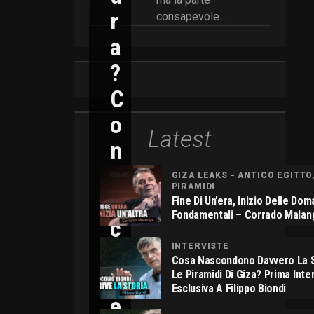
R
consapevole...
A
?
C
O
Latest
N
N
GIZA LEAKS - ANTICO EGITTO
PIRAMIDI
I
Fine Di Un’era, Inizio Delle Do
Fondamentali – Corrado Malan
C
O
INTERVISTE
Cosa Nascondono Davvero La S
L
Le Piramidi Di Giza? Prima Inte
Esclusiva A Filippo Biondi
E