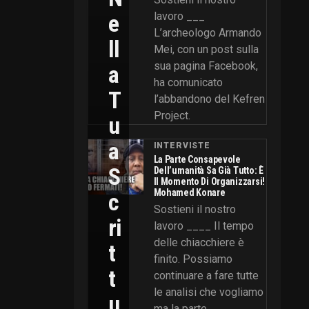
E
lavoro ___
L’archeologo Armando
Ll
Mei, con un post sulla
sua pagina Facebook,
A
ha comunicato
T
l’abbandono del Kefren
Project.
U
A
INTERVISTE
La Parte Consapevole
S
Dell’umanità Sa Già Tutto: È
Il Momento Di Organizzarsi!
Mohamed Konare
C
Sostieni il nostro
Ri
lavoro ____ Il tempo
delle chiacchiere è
T
finito. Possiamo
T
continuare a fare tutte
le analisi che vogliamo
U
ma la parte