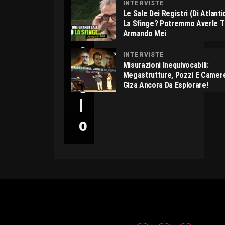
INTERVISTE
C
Le Sale Dei Registri (di Atlant
La Sfinge? Potremmo Averle 
I
Armando Mei
C
INTERVISTE
C
Misurazioni Inequivocabili:
Megastrutture, Pozzi E Camer
O
Giza Ancora Da Esplorare!
L
O