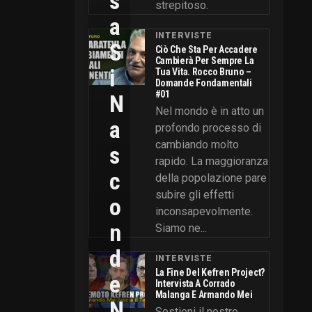
S
strepitoso.
A
INTERVISTE
S
Ciò Che Sta Per Accadere
Cambierà Per Sempre La
I
Tua Vita. Rocco Bruno –
Domande Fondamentali
#01
N
Nel mondo è in atto un
A
profondo processo di
cambiando molto
S
rapido. La maggioranza
C
della popolazione pare
subire gli effetti
O
inconsapevolmente.
N
Siamo ne...
D
INTERVISTE
La Fine Del Kefren Project?
E
Intervista A Corrado
Malanga E Armando Mei
N
Sostieni il nostro