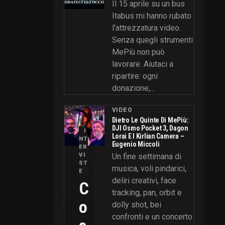
Il 15 aprile su un bus
Itabus mi hanno rubato
l'attrezzatura video.
Senza quegli strumenti
MePiù non può
lavorare. Aiutaci a
ripartire: ogni
donazione,...
VIDEO
Dietro Le Quinte Di MePiù:
DJI Osmo Pocket 3, Dagon
I
Lorai E I Kirlian Camera –
NT
Eugenio Miccoli
ER
VI
Un fine settimana di
ST
musica, voli pindarici,
E
deliri creativi, face
C
tracking, pan, orbit e
O
dolly shot, bei
confronti e un concerto