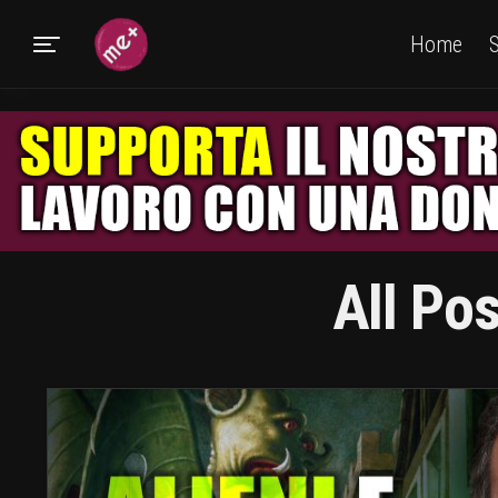
Home
S
All Po