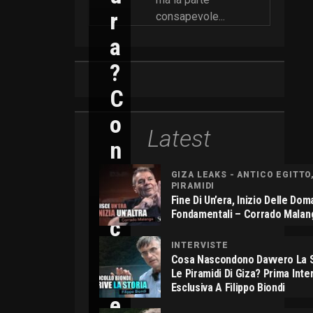
R
consapevole...
A
?
C
O
Latest
N
N
GIZA LEAKS - ANTICO EGITTO
PIRAMIDI
I
Fine Di Un’era, Inizio Delle Do
Fondamentali – Corrado Malan
C
O
INTERVISTE
Cosa Nascondono Davvero La S
L
Le Piramidi Di Giza? Prima Inte
Esclusiva A Filippo Biondi
E