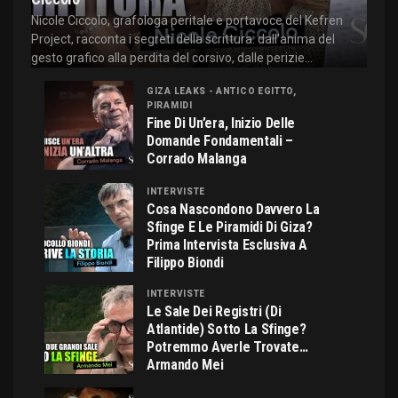
Nicole Ciccolo, grafologa peritale e portavoce del Kefren
Project, racconta i segreti della scrittura: dall'anima del
gesto grafico alla perdita del corsivo, dalle perizie...
GIZA LEAKS - ANTICO EGITTO,
PIRAMIDI
Fine Di Un’era, Inizio Delle
Domande Fondamentali –
Corrado Malanga
INTERVISTE
Cosa Nascondono Davvero La
Sfinge E Le Piramidi Di Giza?
Prima Intervista Esclusiva A
Filippo Biondi
INTERVISTE
Le Sale Dei Registri (di
Atlantide) Sotto La Sfinge?
Potremmo Averle Trovate…
Armando Mei