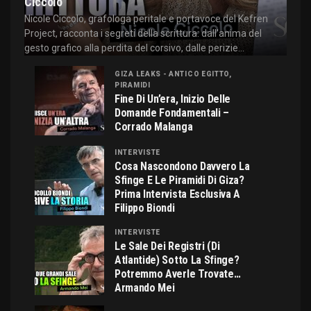
Ciccolo
Nicole Ciccolo, grafologa peritale e portavoce del Kefren
Project, racconta i segreti della scrittura: dall'anima del
gesto grafico alla perdita del corsivo, dalle perizie...
GIZA LEAKS - ANTICO EGITTO,
PIRAMIDI
Fine Di Un’era, Inizio Delle
Domande Fondamentali –
Corrado Malanga
INTERVISTE
Cosa Nascondono Davvero La
Sfinge E Le Piramidi Di Giza?
Prima Intervista Esclusiva A
Filippo Biondi
INTERVISTE
Le Sale Dei Registri (di
Atlantide) Sotto La Sfinge?
Potremmo Averle Trovate…
Armando Mei