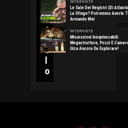
INTERVISTE
C
Le Sale Dei Registri (di Atlant
La Sfinge? Potremmo Averle 
I
Armando Mei
C
INTERVISTE
C
Misurazioni Inequivocabili:
Megastrutture, Pozzi E Camer
O
Giza Ancora Da Esplorare!
L
O