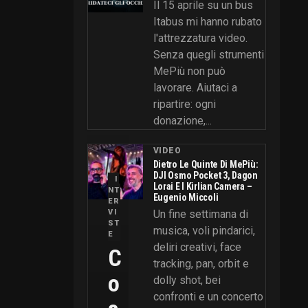
Il 15 aprile su un bus
Itabus mi hanno rubato
l'attrezzatura video.
Senza quegli strumenti
MePiù non può
lavorare. Aiutaci a
ripartire: ogni
donazione,...
VIDEO
Dietro Le Quinte Di MePiù:
DJI Osmo Pocket 3, Dagon
I
Lorai E I Kirlian Camera –
NT
Eugenio Miccoli
ER
VI
Un fine settimana di
ST
musica, voli pindarici,
E
deliri creativi, face
C
tracking, pan, orbit e
O
dolly shot, bei
confronti e un concerto