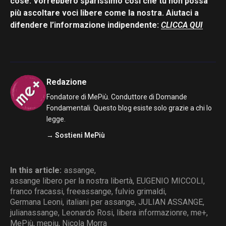
cose. Vorrebbero sparissimo così che tu non possa
più ascoltare voci libere come la nostra. Aiutaci a
difendere l’informazione indipendente:
CLICCA QUI
Redazione
Fondatore di MePiù. Conduttore di Domande
Fondamentali. Questo blog esiste solo grazie a chi lo
legge.
→ Sostieni MePiù
In this article:
assange
,
assange libero per la nostra libertà
,
EUGENIO MICCOLI
,
franco fracassi
,
freeassange
,
fulvio grimaldi
,
Germana Leoni
,
italiani per assange
,
JULIAN ASSANGE
,
julianassange
,
Leonardo Rosi
,
libera informazionre
,
me+
,
MePiù
,
mepiu
,
Nicola Morra