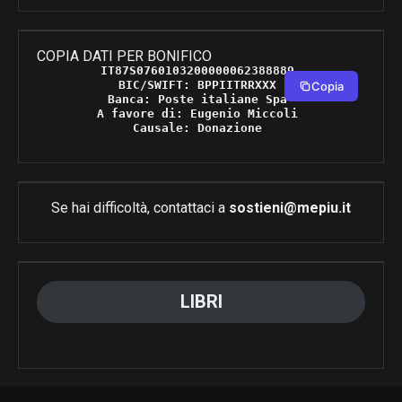
COPIA DATI PER BONIFICO
IT87S0760103200000062388889 

BIC/SWIFT: BPPIITRRXXX 

Copia
Banca: Poste italiane Spa 

A favore di: Eugenio Miccoli 

Causale: Donazione 
Se hai difficoltà, contattaci a
sostieni@mepiu.it
LIBRI