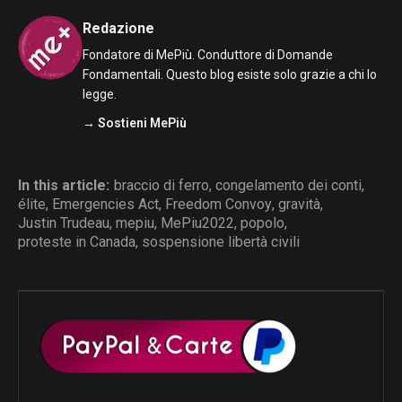
Redazione
Fondatore di MePiù. Conduttore di Domande
Fondamentali. Questo blog esiste solo grazie a chi lo
legge.
→ Sostieni MePiù
In this article:
braccio di ferro
,
congelamento dei conti
,
élite
,
Emergencies Act
,
Freedom Convoy
,
gravità
,
Justin Trudeau
,
mepiu
,
MePiu2022
,
popolo
,
proteste in Canada
,
sospensione libertà civili