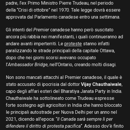
padre, l’ex Primo Ministro Pierre Trudeau, nel periodo
della “Crisi di ottobre” nel 1970. Tale legge dovrà essere
approvata dal Parlamento canadese entro una settimana.
Gli intenti del
Premier
canadese hanno però suscitato
ancora più rabbia nei manifestanti, i quali continueranno ad
andare avanti imperterriti. Le
proteste
stanno infatti
paralizzando le strade principali della capitale Ottawa,
dopo che nei giorni scorsi avevano occupato
l’
Ambassador Bridge
, nell’Ontario, creando molti disagi.
Non sono mancati attacchi al Premier canadese, il quale è
stato accusato di ipocrisia dal dottor
Vijay Chauthaiwale
,
capo degli affari esteri del Bharatiya Janata Party in India.
Chauthaiwale ha sottolineato come Trudeau espresse
forte sostegno agli agricoltori in India che hanno bloccato
le principali autostrade per Nuova Delhi per un anno nel
2021, dicendo all’epoca: “
Il Canada sarà sempre lì per
difendere il diritto di protesta pacifica
“. Adesso dov’è finito