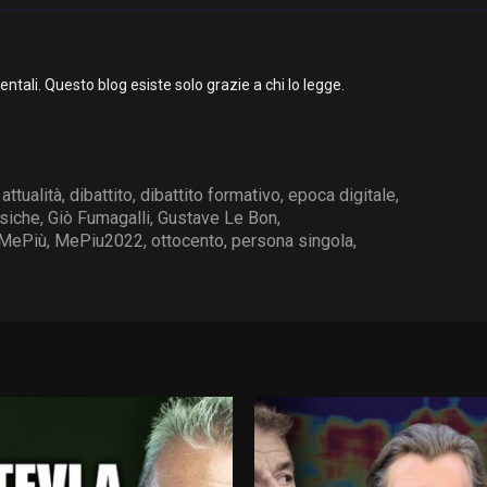
li. Questo blog esiste solo grazie a chi lo legge.
,
attualità
,
dibattito
,
dibattito formativo
,
epoca digitale
,
isiche
,
Giò Fumagalli
,
Gustave Le Bon
,
MePiù
,
MePiu2022
,
ottocento
,
persona singola
,