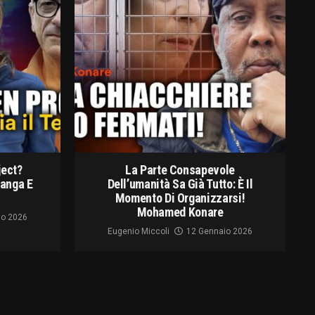
ject?
La Parte Consapevole
langa E
Dell’umanità Sa Già Tutto: È Il
Momento Di Organizzarsi!
Mohamed Konare
io 2026
Eugenio Miccoli
12 Gennaio 2026