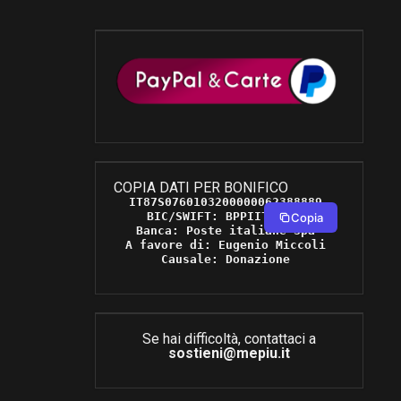
COPIA DATI PER BONIFICO
IT87S0760103200000062388889 

BIC/SWIFT: BPPIITRRXXX 

Copia
Banca: Poste italiane Spa 

A favore di: Eugenio Miccoli 

Causale: Donazione 
Se hai difficoltà, contattaci a
sostieni@mepiu.it