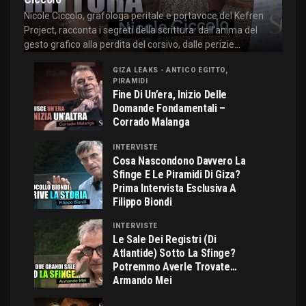
Nicole Ciccolo, grafologa peritale e portavoce del Kefren
Project, racconta i segreti della scrittura: dall'anima del
gesto grafico alla perdita del corsivo, dalle perizie...
GIZA LEAKS - ANTICO EGITTO,
PIRAMIDI
Fine Di Un’era, Inizio Delle
Domande Fondamentali –
Corrado Malanga
INTERVISTE
Cosa Nascondono Davvero La
Sfinge E Le Piramidi Di Giza?
Prima Intervista Esclusiva A
Filippo Biondi
INTERVISTE
Le Sale Dei Registri (di
Atlantide) Sotto La Sfinge?
Potremmo Averle Trovate…
Armando Mei