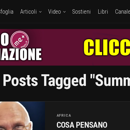
foglia
Articoli
Video
Sostieni
Libri
Canal
l Posts Tagged "Summ
AFRICA
COSA PENSANO