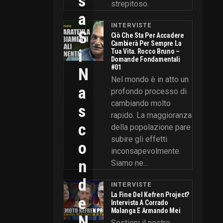
S
strepitoso.
A
INTERVISTE
S
Ciò Che Sta Per Accadere
Cambierà Per Sempre La
I
Tua Vita. Rocco Bruno –
Domande Fondamentali
#01
N
Nel mondo è in atto un
A
profondo processo di
cambiando molto
S
rapido. La maggioranza
C
della popolazione pare
subire gli effetti
O
inconsapevolmente.
N
Siamo ne...
D
INTERVISTE
La Fine Del Kefren Project?
E
Intervista A Corrado
Malanga E Armando Mei
N
Sostieni il nostro