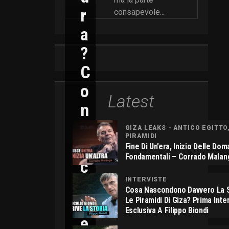
R
consapevole...
A
?
C
O
Latest
N
N
GIZA LEAKS - ANTICO EGITTO
PIRAMIDI
I
Fine Di Un’era, Inizio Delle Do
Fondamentali – Corrado Malan
C
O
INTERVISTE
Cosa Nascondono Davvero La S
L
Le Piramidi Di Giza? Prima Inte
Esclusiva A Filippo Biondi
E