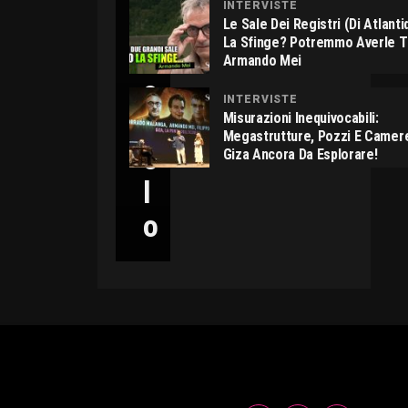
INTERVISTE
C
Le Sale Dei Registri (di Atlant
La Sfinge? Potremmo Averle 
I
Armando Mei
C
INTERVISTE
C
Misurazioni Inequivocabili:
Megastrutture, Pozzi E Camer
O
Giza Ancora Da Esplorare!
L
O