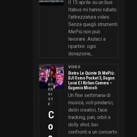
Il 15 aprile su un bus
Itabus mi hanno rubato
l'attrezzatura video.
Senza quegli strumenti
MePiù non può
lavorare. Aiutaci a
ripartire: ogni
donazione,...
VIDEO
Dietro Le Quinte Di MePiù:
DJI Osmo Pocket 3, Dagon
I
Lorai E I Kirlian Camera –
NT
Eugenio Miccoli
ER
VI
Un fine settimana di
ST
musica, voli pindarici,
E
deliri creativi, face
C
tracking, pan, orbit e
O
dolly shot, bei
confronti e un concerto