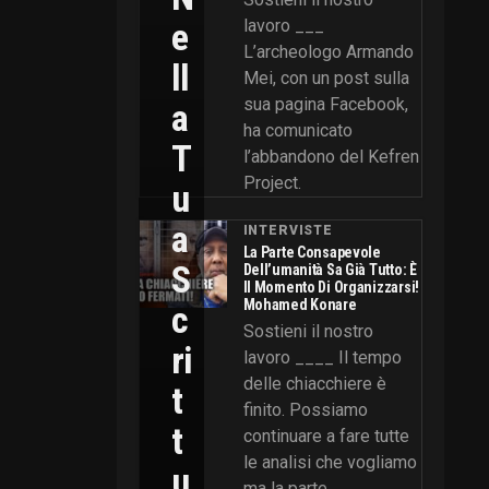
E
lavoro ___
L’archeologo Armando
Ll
Mei, con un post sulla
sua pagina Facebook,
A
ha comunicato
T
l’abbandono del Kefren
Project.
U
A
INTERVISTE
La Parte Consapevole
S
Dell’umanità Sa Già Tutto: È
Il Momento Di Organizzarsi!
Mohamed Konare
C
Sostieni il nostro
Ri
lavoro ____ Il tempo
delle chiacchiere è
T
finito. Possiamo
T
continuare a fare tutte
le analisi che vogliamo
U
ma la parte