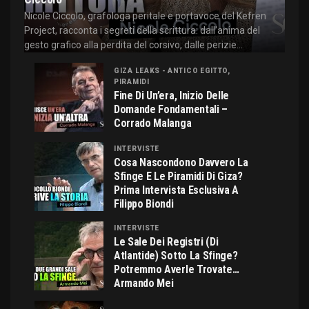
Nicole Ciccolo, grafologa peritale e portavoce del Kefren
Project, racconta i segreti della scrittura: dall'anima del
gesto grafico alla perdita del corsivo, dalle perizie...
GIZA LEAKS - ANTICO EGITTO,
PIRAMIDI
Fine Di Un’era, Inizio Delle
Domande Fondamentali –
Corrado Malanga
INTERVISTE
Cosa Nascondono Davvero La
Sfinge E Le Piramidi Di Giza?
Prima Intervista Esclusiva A
Filippo Biondi
INTERVISTE
Le Sale Dei Registri (di
Atlantide) Sotto La Sfinge?
Potremmo Averle Trovate…
Armando Mei