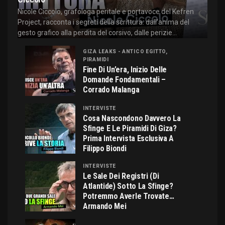
Nicole Ciccolo, grafologa peritale e portavoce del Kefren
Project, racconta i segreti della scrittura: dall'anima del
gesto grafico alla perdita del corsivo, dalle perizie...
GIZA LEAKS - ANTICO EGITTO,
PIRAMIDI
Fine Di Un’era, Inizio Delle
Domande Fondamentali –
Corrado Malanga
INTERVISTE
Cosa Nascondono Davvero La
Sfinge E Le Piramidi Di Giza?
Prima Intervista Esclusiva A
Filippo Biondi
INTERVISTE
Le Sale Dei Registri (di
Atlantide) Sotto La Sfinge?
Potremmo Averle Trovate…
Armando Mei