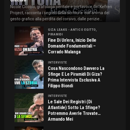
Nicole Ciccolo, grafologa peritale e portavoce del Kefren
Project, racconta i segreti della scrittura: dall'anima del
gesto grafico alla perdita del corsivo, dalle perizie...
GIZA LEAKS - ANTICO EGITTO,
PIRAMIDI
Fine Di Un’era, Inizio Delle
Domande Fondamentali –
Corrado Malanga
INTERVISTE
Cosa Nascondono Davvero La
Sfinge E Le Piramidi Di Giza?
Prima Intervista Esclusiva A
Filippo Biondi
INTERVISTE
Le Sale Dei Registri (di
Atlantide) Sotto La Sfinge?
Potremmo Averle Trovate…
Armando Mei