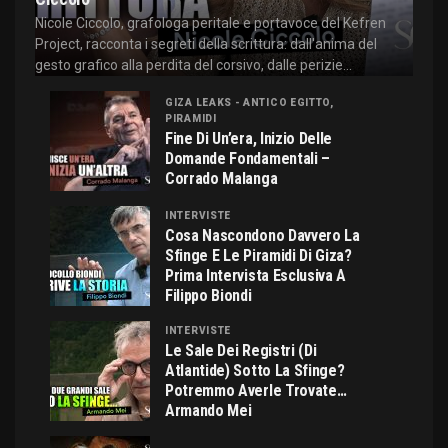
Nicole Ciccolo, grafologa peritale e portavoce del Kefren
Project, racconta i segreti della scrittura: dall'anima del
gesto grafico alla perdita del corsivo, dalle perizie...
GIZA LEAKS - ANTICO EGITTO,
PIRAMIDI
Fine Di Un’era, Inizio Delle
Domande Fondamentali –
Corrado Malanga
INTERVISTE
Cosa Nascondono Davvero La
Sfinge E Le Piramidi Di Giza?
Prima Intervista Esclusiva A
Filippo Biondi
INTERVISTE
Le Sale Dei Registri (di
Atlantide) Sotto La Sfinge?
Potremmo Averle Trovate…
Armando Mei