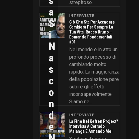
S
strepitoso.
A
INTERVISTE
S
Ciò Che Sta Per Accadere
Cambierà Per Sempre La
I
Tua Vita. Rocco Bruno –
Domande Fondamentali
#01
N
Nel mondo è in atto un
A
profondo processo di
cambiando molto
S
rapido. La maggioranza
C
della popolazione pare
subire gli effetti
O
inconsapevolmente.
N
Siamo ne...
D
INTERVISTE
La Fine Del Kefren Project?
E
Intervista A Corrado
Malanga E Armando Mei
N
Sostieni il nostro