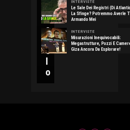
INTERVISTE
C
Le Sale Dei Registri (di Atlant
La Sfinge? Potremmo Averle 
I
Armando Mei
C
INTERVISTE
C
Misurazioni Inequivocabili:
Megastrutture, Pozzi E Camer
O
Giza Ancora Da Esplorare!
L
O