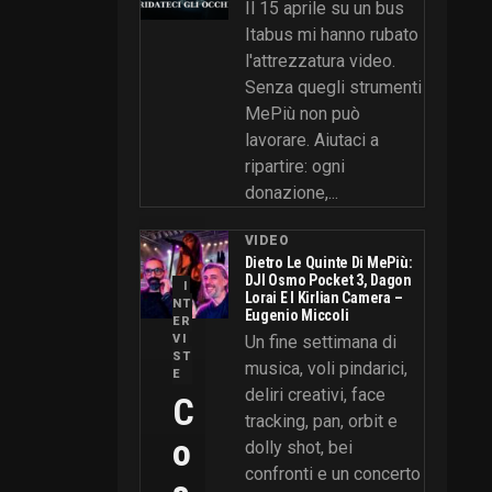
Il 15 aprile su un bus
Itabus mi hanno rubato
l'attrezzatura video.
Senza quegli strumenti
MePiù non può
lavorare. Aiutaci a
ripartire: ogni
donazione,...
VIDEO
Dietro Le Quinte Di MePiù:
DJI Osmo Pocket 3, Dagon
I
Lorai E I Kirlian Camera –
NT
Eugenio Miccoli
ER
VI
Un fine settimana di
ST
musica, voli pindarici,
E
deliri creativi, face
C
tracking, pan, orbit e
O
dolly shot, bei
confronti e un concerto