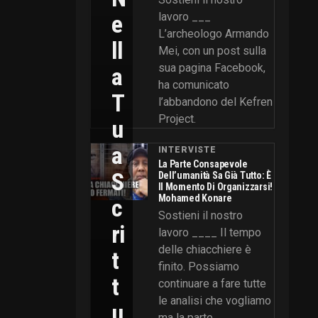
E
lavoro ___
L’archeologo Armando
Ll
Mei, con un post sulla
sua pagina Facebook,
A
ha comunicato
T
l’abbandono del Kefren
Project.
U
A
INTERVISTE
La Parte Consapevole
S
Dell’umanità Sa Già Tutto: È
Il Momento Di Organizzarsi!
Mohamed Konare
C
Sostieni il nostro
Ri
lavoro ____ Il tempo
delle chiacchiere è
T
finito. Possiamo
T
continuare a fare tutte
le analisi che vogliamo
U
ma la parte