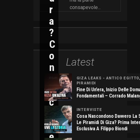
R
consapevole...
A
?
C
O
Latest
N
N
GIZA LEAKS - ANTICO EGITTO
PIRAMIDI
I
Fine Di Un’era, Inizio Delle Do
Fondamentali – Corrado Malan
C
O
INTERVISTE
Cosa Nascondono Davvero La S
L
Le Piramidi Di Giza? Prima Inte
Esclusiva A Filippo Biondi
E