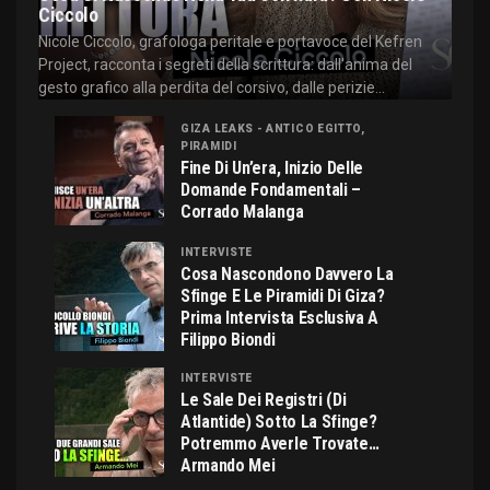
Ciccolo
Nicole Ciccolo, grafologa peritale e portavoce del Kefren
Project, racconta i segreti della scrittura: dall'anima del
gesto grafico alla perdita del corsivo, dalle perizie...
GIZA LEAKS - ANTICO EGITTO,
PIRAMIDI
Fine Di Un’era, Inizio Delle
Domande Fondamentali –
Corrado Malanga
INTERVISTE
Cosa Nascondono Davvero La
Sfinge E Le Piramidi Di Giza?
Prima Intervista Esclusiva A
Filippo Biondi
INTERVISTE
Le Sale Dei Registri (di
Atlantide) Sotto La Sfinge?
Potremmo Averle Trovate…
Armando Mei