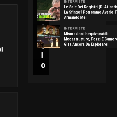
INTERVISTE
C
Le Sale Dei Registri (di Atlant
La Sfinge? Potremmo Averle 
I
Armando Mei
C
INTERVISTE
C
Misurazioni Inequivocabili:
Megastrutture, Pozzi E Camer
O
O
Giza Ancora Da Esplorare!
!
L
O