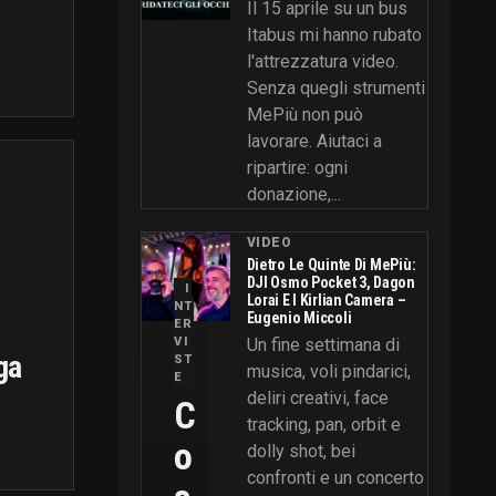
Il 15 aprile su un bus
Itabus mi hanno rubato
l'attrezzatura video.
Senza quegli strumenti
MePiù non può
lavorare. Aiutaci a
ripartire: ogni
donazione,...
VIDEO
Dietro Le Quinte Di MePiù:
DJI Osmo Pocket 3, Dagon
I
Lorai E I Kirlian Camera –
NT
Eugenio Miccoli
ER
VI
Un fine settimana di
ga
ST
musica, voli pindarici,
E
deliri creativi, face
C
tracking, pan, orbit e
O
dolly shot, bei
confronti e un concerto