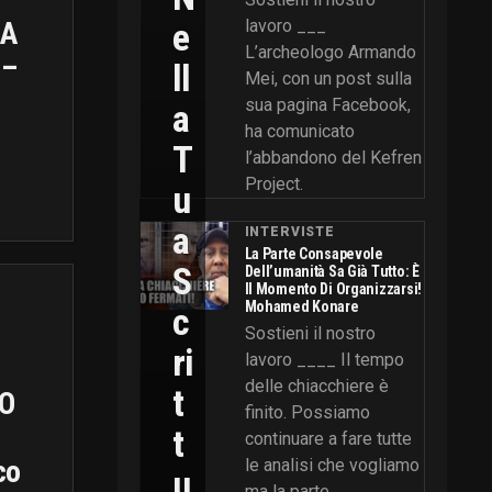
E
lavoro ___
 A
L’archeologo Armando
 –
Ll
Mei, con un post sulla
sua pagina Facebook,
A
ha comunicato
T
l’abbandono del Kefren
Project.
U
A
INTERVISTE
La Parte Consapevole
S
Dell’umanità Sa Già Tutto: È
Il Momento Di Organizzarsi!
Mohamed Konare
C
Sostieni il nostro
Ri
lavoro ____ Il tempo
delle chiacchiere è
T
O
finito. Possiamo
T
continuare a fare tutte
co
le analisi che vogliamo
U
ma la parte