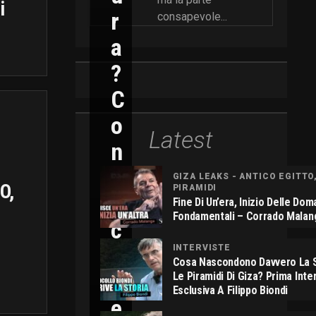
i
R
consapevole...
A
?
C
O
Latest
N
N
GIZA LEAKS - ANTICO EGITTO
O,
PIRAMIDI
I
Fine Di Un’era, Inizio Delle Do
Fondamentali – Corrado Malan
C
O
INTERVISTE
Cosa Nascondono Davvero La S
L
Le Piramidi Di Giza? Prima Inte
Esclusiva A Filippo Biondi
E