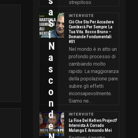
S
strepitoso.
A
INTERVISTE
S
Ciò Che Sta Per Accadere
Cambierà Per Sempre La
I
Tua Vita. Rocco Bruno –
Domande Fondamentali
#01
N
Nel mondo è in atto un
A
profondo processo di
cambiando molto
S
rapido. La maggioranza
C
della popolazione pare
subire gli effetti
O
inconsapevolmente.
N
Siamo ne...
D
INTERVISTE
La Fine Del Kefren Project?
E
Intervista A Corrado
Malanga E Armando Mei
N
Sostieni il nostro