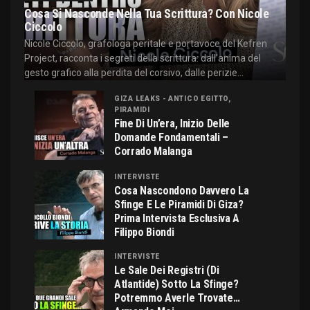
Cosa Si Nasconde Nella Tua Scrittura? Con Nicole
Ciccolo
Nicole Ciccolo, grafologa peritale e portavoce del Kefren
Project, racconta i segreti della scrittura: dall'anima del
gesto grafico alla perdita del corsivo, dalle perizie...
GIZA LEAKS - ANTICO EGITTO,
PIRAMIDI
Fine Di Un’era, Inizio Delle
Domande Fondamentali –
Corrado Malanga
INTERVISTE
Cosa Nascondono Davvero La
Sfinge E Le Piramidi Di Giza?
Prima Intervista Esclusiva A
Filippo Biondi
INTERVISTE
Le Sale Dei Registri (di
Atlantide) Sotto La Sfinge?
Potremmo Averle Trovate…