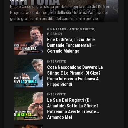
Nicole Ciccolo, grafologa peritale e portavoce del Kefren
Project, racconta i segreti della scrittura: dall'anima del
gesto grafico alla perdita del corsivo, dalle perizie...
GIZA LEAKS - ANTICO EGITTO,
PIRAMIDI
Fine Di Un’era, Inizio Delle
Domande Fondamentali –
Corrado Malanga
INTERVISTE
Cosa Nascondono Davvero La
Sfinge E Le Piramidi Di Giza?
Prima Intervista Esclusiva A
Filippo Biondi
INTERVISTE
Le Sale Dei Registri (di
Atlantide) Sotto La Sfinge?
Potremmo Averle Trovate…
Armando Mei