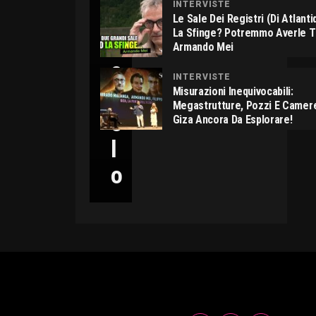
INTERVISTE
C
Le Sale Dei Registri (di Atlant
La Sfinge? Potremmo Averle 
I
Armando Mei
C
INTERVISTE
C
Misurazioni Inequivocabili:
Megastrutture, Pozzi E Camer
O
Giza Ancora Da Esplorare!
L
O