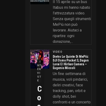
Il 15 aprile su un bus
Itabus mi hanno rubato
l'attrezzatura video.
Senza quegli strumenti
MePiù non può
lavorare. Aiutaci a
ripartire: ogni
donazione,...
VIDEO
Dietro Le Quinte Di MePiù:
DJI Osmo Pocket 3, Dagon
I
Lorai E I Kirlian Camera –
NT
Eugenio Miccoli
ER
VI
Un fine settimana di
ST
musica, voli pindarici,
E
deliri creativi, face
C
tracking, pan, orbit e
O
dolly shot, bei
confronti e un concerto