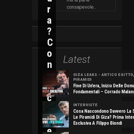
R
consapevole...
A
?
C
O
Latest
N
N
GIZA LEAKS - ANTICO EGITTO
PIRAMIDI
I
Fine Di Un’era, Inizio Delle Do
Fondamentali – Corrado Malan
C
O
INTERVISTE
Cosa Nascondono Davvero La S
L
Le Piramidi Di Giza? Prima Inte
Esclusiva A Filippo Biondi
E