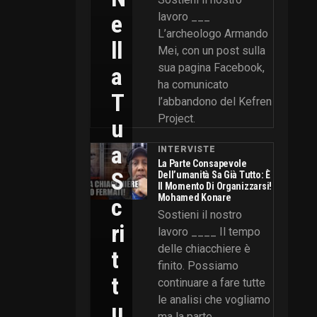
E
lavoro ___
L’archeologo Armando
Ll
Mei, con un post sulla
sua pagina Facebook,
A
ha comunicato
T
l’abbandono del Kefren
Project.
U
A
INTERVISTE
La Parte Consapevole
S
Dell’umanità Sa Già Tutto: È
Il Momento Di Organizzarsi!
Mohamed Konare
C
Sostieni il nostro
Ri
lavoro ____ Il tempo
delle chiacchiere è
T
finito. Possiamo
T
continuare a fare tutte
le analisi che vogliamo
U
ma la parte