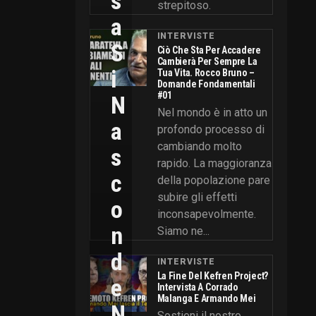
S
strepitoso.
A
INTERVISTE
S
Ciò Che Sta Per Accadere
Cambierà Per Sempre La
I
Tua Vita. Rocco Bruno –
Domande Fondamentali
#01
N
Nel mondo è in atto un
A
profondo processo di
cambiando molto
S
rapido. La maggioranza
C
della popolazione pare
subire gli effetti
O
inconsapevolmente.
N
Siamo ne...
D
INTERVISTE
La Fine Del Kefren Project?
E
Intervista A Corrado
Malanga E Armando Mei
N
Sostieni il nostro