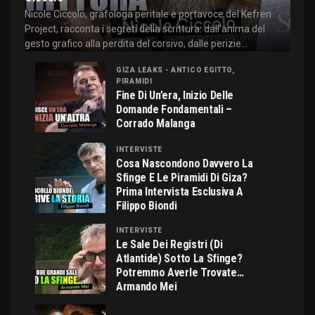
Nicole Ciccolo, grafologa peritale e portavoce del Kefren
Project, racconta i segreti della scrittura: dall'anima del
gesto grafico alla perdita del corsivo, dalle perizie...
GIZA LEAKS - ANTICO EGITTO,
PIRAMIDI
Fine Di Un’era, Inizio Delle
Domande Fondamentali –
Corrado Malanga
INTERVISTE
Cosa Nascondono Davvero La
Sfinge E Le Piramidi Di Giza?
Prima Intervista Esclusiva A
Filippo Biondi
INTERVISTE
Le Sale Dei Registri (di
Atlantide) Sotto La Sfinge?
Potremmo Averle Trovate…
Armando Mei