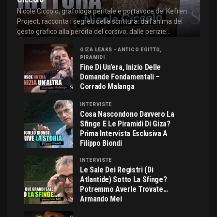
Nicole Ciccolo, grafologa peritale e portavoce del Kefren
Project, racconta i segreti della scrittura: dall'anima del
gesto grafico alla perdita del corsivo, dalle perizie...
GIZA LEAKS - ANTICO EGITTO,
PIRAMIDI
Fine Di Un’era, Inizio Delle
Domande Fondamentali –
Corrado Malanga
INTERVISTE
Cosa Nascondono Davvero La
Sfinge E Le Piramidi Di Giza?
Prima Intervista Esclusiva A
Filippo Biondi
INTERVISTE
Le Sale Dei Registri (di
Atlantide) Sotto La Sfinge?
Potremmo Averle Trovate…
Armando Mei