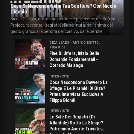
Cosa Si Nasconde Nella Tua Scrittura? Con Nicole
Ciccolo
Nicole Ciccolo, grafologa peritale e portavoce del Kefren
Project, racconta i segreti della scrittura: dall'anima del
gesto grafico alla perdita del corsivo, dalle perizie...
GIZA LEAKS - ANTICO EGITTO,
PIRAMIDI
Fine Di Un’era, Inizio Delle
Domande Fondamentali –
Corrado Malanga
INTERVISTE
Cosa Nascondono Davvero La
Sfinge E Le Piramidi Di Giza?
Prima Intervista Esclusiva A
Filippo Biondi
INTERVISTE
Le Sale Dei Registri (di
Atlantide) Sotto La Sfinge?
Potremmo Averle Trovate…