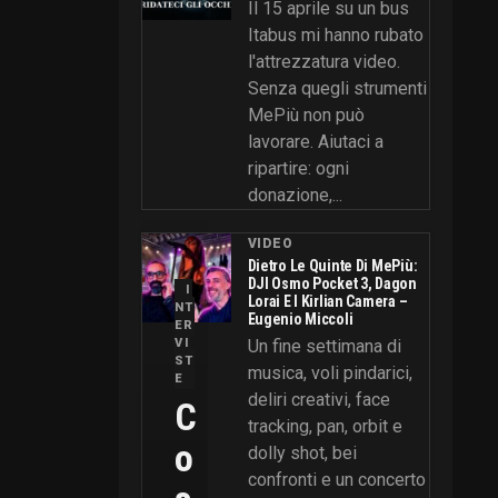
Il 15 aprile su un bus
Itabus mi hanno rubato
l'attrezzatura video.
Senza quegli strumenti
MePiù non può
lavorare. Aiutaci a
ripartire: ogni
donazione,...
VIDEO
Dietro Le Quinte Di MePiù:
DJI Osmo Pocket 3, Dagon
I
Lorai E I Kirlian Camera –
NT
Eugenio Miccoli
ER
VI
Un fine settimana di
ST
musica, voli pindarici,
E
deliri creativi, face
C
tracking, pan, orbit e
O
dolly shot, bei
confronti e un concerto