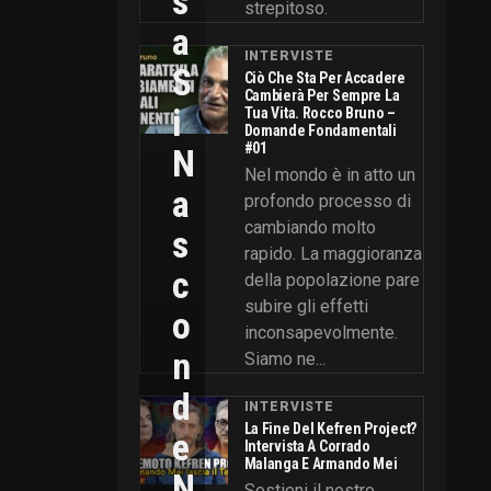
S
strepitoso.
A
INTERVISTE
S
Ciò Che Sta Per Accadere
Cambierà Per Sempre La
I
Tua Vita. Rocco Bruno –
Domande Fondamentali
#01
N
Nel mondo è in atto un
A
profondo processo di
cambiando molto
S
rapido. La maggioranza
C
della popolazione pare
subire gli effetti
O
inconsapevolmente.
N
Siamo ne...
D
INTERVISTE
La Fine Del Kefren Project?
E
Intervista A Corrado
Malanga E Armando Mei
N
Sostieni il nostro