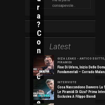
R
consapevole...
A
?
C
O
Latest
N
N
GIZA LEAKS - ANTICO EGITTO
PIRAMIDI
I
Fine Di Un’era, Inizio Delle Do
Fondamentali – Corrado Malan
C
O
INTERVISTE
Cosa Nascondono Davvero La S
L
Le Piramidi Di Giza? Prima Inte
Esclusiva A Filippo Biondi
E