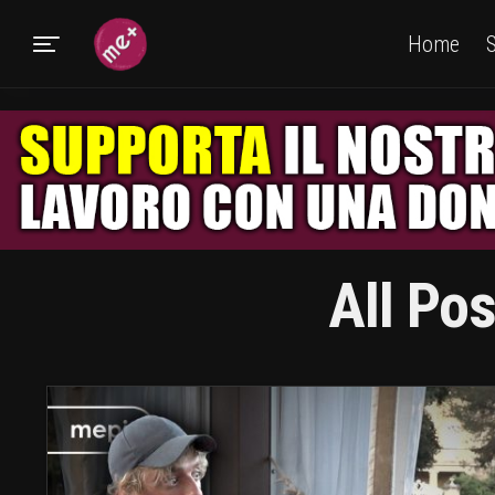
Home
S
All Po