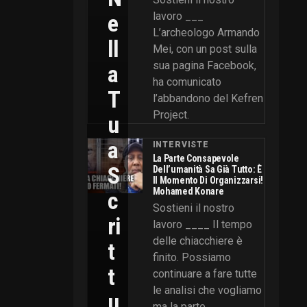
E
lavoro ___
L’archeologo Armando
Ll
Mei, con un post sulla
sua pagina Facebook,
A
ha comunicato
T
l’abbandono del Kefren
Project.
U
A
INTERVISTE
La Parte Consapevole
S
Dell’umanità Sa Già Tutto: È
Il Momento Di Organizzarsi!
Mohamed Konare
C
Sostieni il nostro
Ri
lavoro ____ Il tempo
delle chiacchiere è
T
finito. Possiamo
T
continuare a fare tutte
le analisi che vogliamo
U
ma la parte