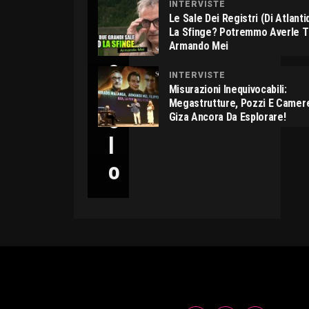
INTERVISTE
C
Le Sale Dei Registri (di Atlant
La Sfinge? Potremmo Averle 
I
Armando Mei
C
INTERVISTE
C
Misurazioni Inequivocabili:
Megastrutture, Pozzi E Camer
O
Giza Ancora Da Esplorare!
L
O