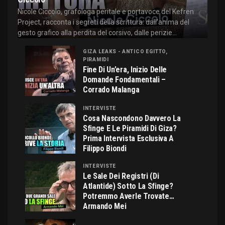
Nicole Ciccolo, grafologa peritale e portavoce del Kefren
Project, racconta i segreti della scrittura: dall'anima del
gesto grafico alla perdita del corsivo, dalle perizie...
GIZA LEAKS - ANTICO EGITTO,
PIRAMIDI
Fine Di Un’era, Inizio Delle
Domande Fondamentali –
Corrado Malanga
INTERVISTE
Cosa Nascondono Davvero La
Sfinge E Le Piramidi Di Giza?
Prima Intervista Esclusiva A
Filippo Biondi
INTERVISTE
Le Sale Dei Registri (di
Atlantide) Sotto La Sfinge?
Potremmo Averle Trovate…
Armando Mei