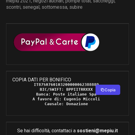
mepiu 2021
,
negozi auchan
,
pompe total
,
saccheggi
,
scontri
,
senegal
,
sottomessa
,
subire
COPIA DATI PER BONIFICO
IT87S0760103200000062388889 

BIC/SWIFT: BPPIITRRXXX 

Copia
Banca: Poste italiane Spa 

A favore di: Eugenio Miccoli 

Causale: Donazione 
Se hai difficoltà, contattaci a
sostieni@mepiu.it