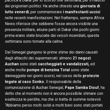
pacifica a Dakar per lo scorso fine settimana, per il rilascio
dei prigionieri politici. Ha anche chiesto una
giornata di
lutto venerdì
, per commemorare
i manifestanti uccisi
nelle recenti manifestazioni. Nel frattempo, sempre Africa
News riferisce che sebbene fosse ancora visibile una
presenza militare, alcune parti di Dakar che pochi giorni
prima erano state bruciate dai veicoli incendiati, questa
settimana sono tornate alla calma.
Dal Senegal giungono le prime stime dei danni causati
dagli attacchi dei supermercati: almeno
21 negozi
Auchan
sono stati
saccheggiati e vandalizzati,
ed
anche molte
pompe di benzina Total
sono state
danneggiate nei giorni scorsi, nel corso delle
proteste
legate al caso Sonko.
Il responsabile della
comunicazione di Auchan Senegal,
Pape Samba Diouf
, ha
detto che al momento non è ancora possibile stimare con
esattezza le perdite, ma che si tratta di somme notevoli.
“Abbiamo perso molti soldi e molti beni sono stati portati