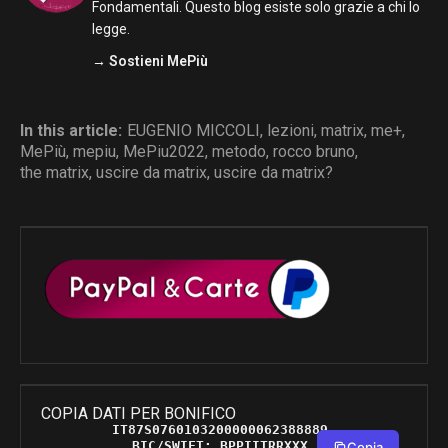
Fondamentali. Questo blog esiste solo grazie a chi lo
legge.
→ Sostieni MePiù
In this article:
EUGENIO MICCOLI
,
lezioni
,
matrix
,
me+
,
MePiù
,
mepiu
,
MePiu2022
,
metodo
,
rocco bruno
,
the matrix
,
uscire da matrix
,
uscire da matrix?
COPIA DATI PER BONIFICO
IT87S0760103200000062388889 

BIC/SWIFT: BPPIITRRXXX 

Copia