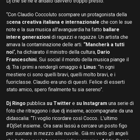
Dj che se ne è andato davvero troppo presto.
“Con Claudio Coccoluto scompare un protagonista della
s
cena creativa italiana e internazionale
che con le sue
note e la sua musica all’avanguardia ha fatto
ballare
intere generazioni
di ragazzi e ragazze. Un artista che
amava la contaminazione delle arti.
“Mancherà a tutti
noi
“, ha dichiarato il ministro della cultura,
Dario
Franceschini.
Sui social il mondo della musica piange il
dj. Tra i primi a rendergli omaggio è
Linus
: “In ogni
mestiere ci sono quelli bravi, quelli molto bravi, e i
fuoriclasse. Claudio era uno di questi. Felice di esserti
stato amico, spero finalmente tu sia sereno”.
Dj Ringo
pubblica
su Twitter
e
su Instagram
una serie di
foto che ritraggono i due dj insieme, accompagnate da una
didascalia: “Ti voglio ricordare così Cocco.. L’ultimo
#DjSet insieme.. Ora sarai lassù a cercare un posto figo
per suonare in mezzo alle nuvole.. Già mi vedo gli angeli