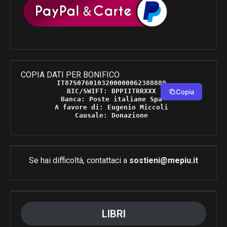
COPIA DATI PER BONIFICO
IT87S0760103200000062388889 

BIC/SWIFT: BPPIITRRXXX 

Copia
Banca: Poste italiane Spa 

A favore di: Eugenio Miccoli 

Causale: Donazione 
Se hai difficoltà, contattaci a
sostieni@mepiu.it
LIBRI