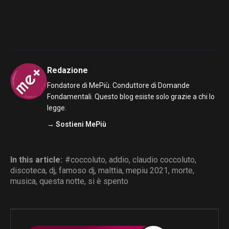
Redazione
Fondatore di MePiù. Conduttore di Domande
Fondamentali. Questo blog esiste solo grazie a chi lo
legge.
→ Sostieni MePiù
In this article:
#coccoluto
,
addio
,
claudio coccoluto
,
discoteca
,
dj
,
famoso dj
,
malttia
,
mepiu 2021
,
morte
,
musica
,
questa notte
,
si è spento