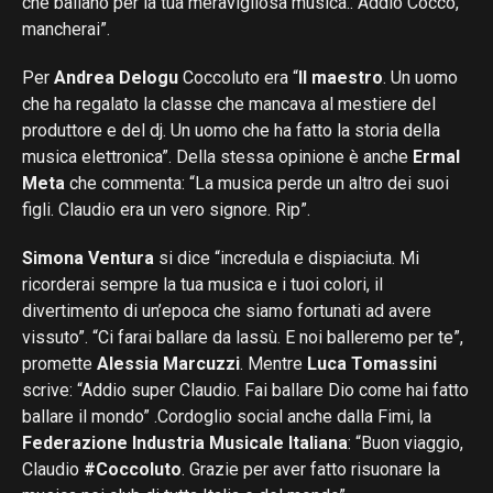
che ballano per la tua meravigliosa musica.. Addio Cocco,
mancherai”.
Per
Andrea Delogu
Coccoluto era “
Il maestro
. Un uomo
che ha regalato la classe che mancava al mestiere del
produttore e del dj. Un uomo che ha fatto la storia della
musica elettronica”. Della stessa opinione è anche
Ermal
Meta
che commenta: “La musica perde un altro dei suoi
figli. Claudio era un vero signore. Rip”.
Simona Ventura
si dice “incredula e dispiaciuta. Mi
ricorderai sempre la tua musica e i tuoi colori, il
divertimento di un’epoca che siamo fortunati ad avere
vissuto”. “Ci farai ballare da lassù. E noi balleremo per te”,
promette
Alessia Marcuzzi
. Mentre
Luca Tomassini
scrive: “Addio super Claudio. Fai ballare Dio come hai fatto
ballare il mondo” .Cordoglio social anche dalla Fimi, la
Federazione Industria Musicale Italiana
: “Buon viaggio,
Claudio
#Coccoluto
. Grazie per aver fatto risuonare la