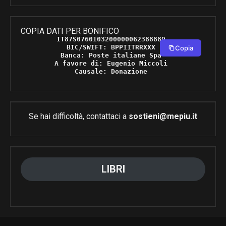
COPIA DATI PER BONIFICO
IT87S0760103200000062388889 

BIC/SWIFT: BPPIITRRXXX 

Copia
Banca: Poste italiane Spa 

A favore di: Eugenio Miccoli 

Causale: Donazione 
Se hai difficoltà, contattaci a
sostieni@mepiu.it
LIBRI