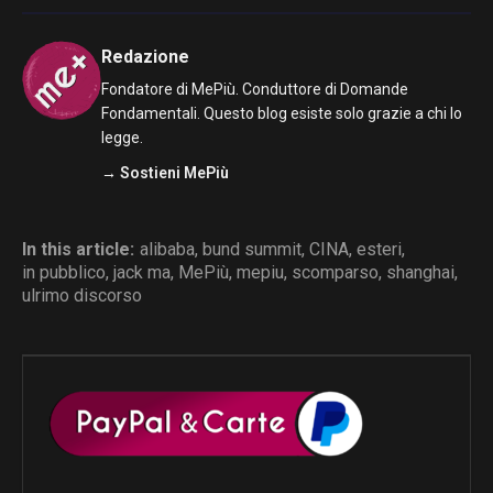
Redazione
Fondatore di MePiù. Conduttore di Domande
Fondamentali. Questo blog esiste solo grazie a chi lo
legge.
→ Sostieni MePiù
In this article:
alibaba
,
bund summit
,
CINA
,
esteri
,
in pubblico
,
jack ma
,
MePiù
,
mepiu
,
scomparso
,
shanghai
,
ulrimo discorso