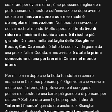
cosa fare per evitare errori; è se possiamo migliorare e
perfezionarci e insistere sull’innovazione dopo averne
creata una.
Innovare senza correre rischi è
strangolare l’innovazione.
Non esiste innovazione
senza rischi al mondo. Molto spesso,
il tentativo di
ridurre al minimo il rischio a zero è il rischio più
grande.
Di ritorno
nella battaglia delle Scogliere
Rosse, Cao Cao
incatenò tutte le sue navi da guerra da
una prua all’altra. Questa, a mio avviso,
è stata la prima
concezione di una portaerei in Cina e nel mondo
intero.
Per mille anni dopo che la flotta fu ridotta in cenere,
nessuno in Cina osò pensarci più. Ogni volta che veniva in
mente quell’inferno, chi poteva avere il coraggio di
pensare di costruire una barca più grande o di pensare per
sistemi? Sette o otto anni fa, ho proposto
l’idea di
“internet finance
” quando ero anche io a Shanghai.
Abbiamo sottolineato
tre componenti fondamentali