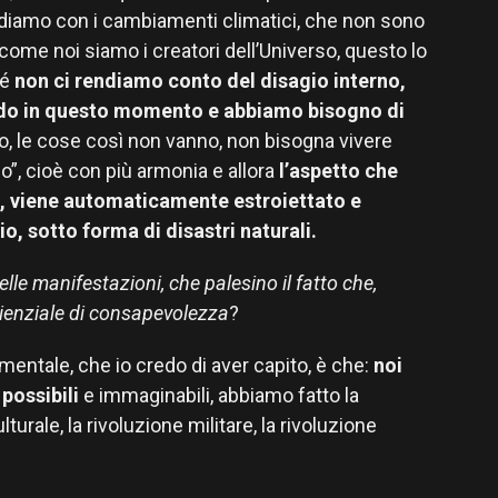
ediamo con i cambiamenti climatici, che non sono
siccome noi siamo i creatori dell’Universo, questo lo
hé
non ci rendiamo conto del disagio interno,
ndo in questo momento e abbiamo bisogno di
no, le cose così non vanno, non bisogna vivere
o”, cioè con più armonia e allora
l’aspetto che
a, viene automaticamente estroiettato e
o, sotto forma di disastri naturali.
le manifestazioni, che palesino il fatto che,
cienziale di consapevolezza
?
entale, che io credo di aver capito, è che:
noi
 possibili
e immaginabili, abbiamo fatto la
lturale, la rivoluzione militare, la rivoluzione