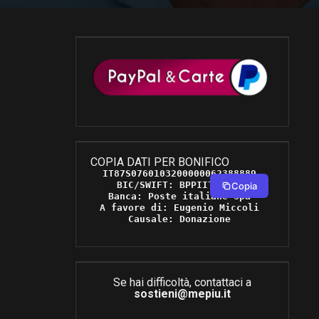
COPIA DATI PER BONIFICO
IT87S0760103200000062388889 

BIC/SWIFT: BPPIITRRXXX 

Copia
Banca: Poste italiane Spa 

A favore di: Eugenio Miccoli 

Causale: Donazione 
Se hai difficoltà, contattaci a
sostieni@mepiu.it