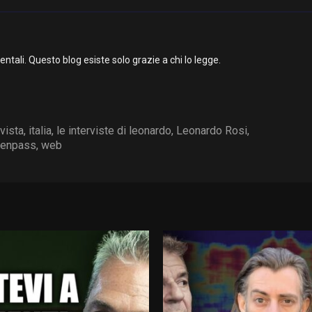
li. Questo blog esiste solo grazie a chi lo legge.
rvista
,
italia
,
le interviste di leonardo
,
Leonardo Rosi
,
reenpass
,
web