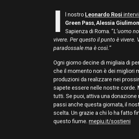
I
l nostro
Leonardo Rosi
interv
Green Pass
,
Alessia Giulimon
Sapienza di Roma. “
L’uomo non
vivere. Per questo il punto è vivere
paradossale ma è così.
“
Ogni giorno decine di migliaia di p
che il momento non è dei migliori
produzioni da realizzare nei pross
sapete essere nelle nostre corde. M
tutti. Se puoi, attiva una donazione
passi anche questa giornata, il nost
scelta. Un grazie a chi lo ha fatto f
questo fiume.
mepiu.it/sostieni