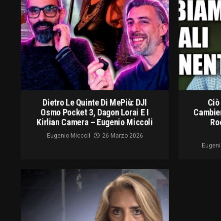
Dietro Le Quinte Di MePiù: DJI
Ciò
Osmo Pocket 3, Dagon Lorai E I
Cambier
Kirlian Camera – Eugenio Miccoli
Ro
Eugenio Miccoli
26 Marzo 2026
Eugeni