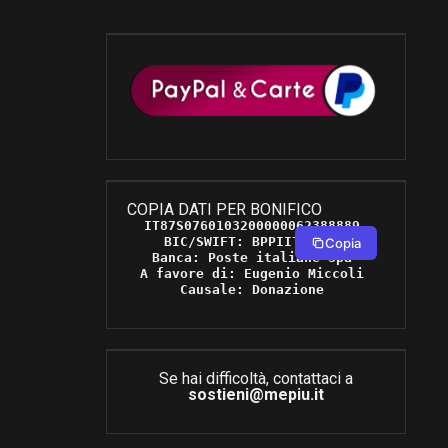
COPIA DATI PER BONIFICO
IT87S0760103200000062388889 

BIC/SWIFT: BPPIITRRXXX 

Copia
Banca: Poste italiane Spa 

A favore di: Eugenio Miccoli 

Causale: Donazione 
Se hai difficoltà, contattaci a
sostieni@mepiu.it