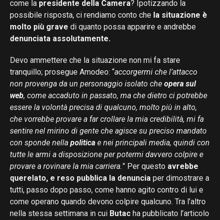
come la
presidente della Camera
? Ipotizzando la
possibile risposta, ci rendiamo conto che
la situazione è
molto più grave
di quanto possa apparire e andrebbe
denunciata assolutamente.
Devo ammettere che la situazione non mi fa stare
tranquillo; prosegue Amodeo: “
accorgermi che l’attacco
non provenga da un personaggio isolato che
opera sul
web
, come accaduto in passato, ma che dietro ci potrebbe
essere la volontà precisa di qualcuno, molto più in alto,
che vorrebbe provare a far crollare la mia credibilità, mi fa
sentire nel mirino di gente che agisce su preciso mandato
con sponde nella
politica
e nei principali media, quindi con
tutte le armi a disposizione per potermi davvero colpire e
provare a rovinare la mia carriera.
” Per questo
avrebbe
querelato, e reso pubblica la denuncia
per dimostrare a
tutti, passo dopo passo, come hanno agito contro di lui e
come operano quando devono colpire qualcuno. Tra l’altro
nella stessa settimana in cui
Butac
ha pubblicato l’articolo