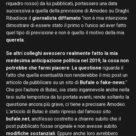
riquadro rosso) da lui pubblicati, portassero una data
successiva a quella della previsione di Amodeo su Draghi.
Ribadisce il
giornalista diffamato
“non è mia intenzione
dimostrare di essere stato il primo o l’unico ad aver fatto
quel tipo di previsione e non è quello il motivo della mia
querela
.
Se altri colleghi avessero realmente fatto la mia
medesima anticipazione politica nel 2019, la cosa non
potrebbe che farmi piacere
.
La questione
riguarda il
fatto che quella eventualità non renderebbe il mio post un
articolo da pubblicare su un sito di
Bufale o fake-news
.”
Che poi l’autore di Butac, sia stato ingannevole anche nella
tesi sulla tempistica da lui portata avanti, rende soltanto la
questione ancora più grave, ci tiene a precisare Amodeo.
L’articolo di Butac è stato ripreso dal famoso sito
bufale.net
, anch’esso costretto a chiarire subito che il
post pubblicato fosse originale e non avesse subito
modifiche sostanziali
. Eppure anche loro avrebbero