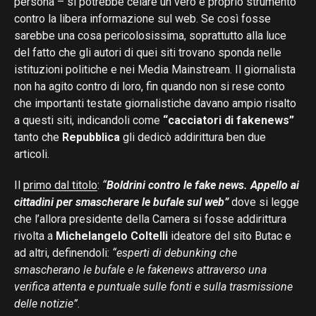
persona – si potrebbe celare un vero e proprio strumento
contro la libera informazione sul web. Se così fosse
sarebbe una cosa pericolosissima, soprattutto alla luce
del fatto che gli autori di quei siti trovano sponda nelle
istituzioni politiche e nei Media Mainstream. Il giornalista
non ha agito contro di loro, fin quando non si rese conto
che importanti testate giornalistiche davano ampio risalto
a questi siti, indicandoli come
“cacciatori di fakenews”
tanto che
Repubblica
gli dedicò addirittura ben due
articoli.
Il
primo dal titolo
:
“
Boldrini contro le fake news. Appello ai
cittadini per smascherare le bufale sul web”
dove si legge
che l’allora presidente della Camera si fosse addirittura
rivolta a
Michelangelo Coltelli
ideatore del sito Butac e
ad altri, definendoli:
“esperti di debunking che
smascherano le bufale e le fakenews attraverso una
verifica attenta e puntuale sulle fonti e sulla trasmissione
delle notizie”
.