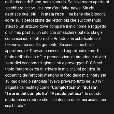
dell’articolo di Butac, senza aprirlo. Se l’avessero aperto si
sarebbero accorti che non c’era fake-news. Ma chi
gestisce quei siti – in
mala fede
– sa bene che bisogna
agire sulla percezione dei lettori più che sul contenuto
stesso. Un articolo dove compare il mio nome e l’oggetto
di un mio post su un sito che smaschera bufale, sta già
comunicando al lettore che Amodeo ha pubblicato una
fakenews su quell’argomento. Saranno in pochi ad
approfondire. Proviamo invece ad approfondire noi. Il
titolo dell’articolo è “
Le premonizioni di Amodeo e di altri
settodici economisti, giornalisti e preveggenti”
. Già nel
titolo l’autore cerca di irridere la mia analisi politica. In
copertina dell’articolo mettono la foto della mia intervista
su RadioRadio intitolata “avevo previsto tutto nel 2019”
seguita da hashtag come “
Complottismo
”; “
Bufala
”;
“
Teorie del complotto
”; “
Pseudo politica
”. In questo
modo fanno credere che il contenuto della mia analisi sia
una bufala.”