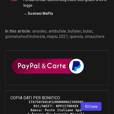
legge.
→ Sostieni MePiù
In this article:
amodeo
,
antibufale
,
bufalari
,
butac
,
giornalismod'inchiesta
,
mepiu 2021
,
querela
,
smaschera
COPIA DATI PER BONIFICO
IT87S0760103200000062388889 

BIC/SWIFT: BPPIITRRXXX 

Copia
Banca: Poste italiane Spa 
