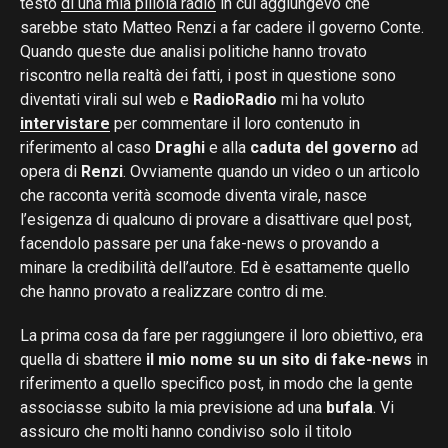
testo
di una mia pillola radio
in cui aggiungevo che
sarebbe stato Matteo Renzi a far cadere il governo Conte.
Quando queste due analisi politiche hanno trovato
riscontro nella realtà dei fatti, i post in questione sono
diventati virali sul web e
RadioRadio
mi ha voluto
intervistare
per commentare il loro contenuto in
riferimento al caso
Draghi
e alla
caduta del governo
ad
opera di
Renzi
. Ovviamente quando un video o un articolo
che racconta verità scomode diventa virale, nasce
l’esigenza di qualcuno di provare a disattivare quel post,
facendolo passare per una fake-news o provando a
minare la credibilità dell’autore. Ed è esattamente quello
che hanno provato a realizzare contro di me.
La prima cosa da fare per raggiungere il loro obiettivo, era
quella di sbattere
il mio nome su un sito di fake-news
in
riferimento a quello specifico post, in modo che la gente
associasse subito la mia previsione ad una
bufala
. Vi
assicuro che molti hanno condiviso solo il titolo