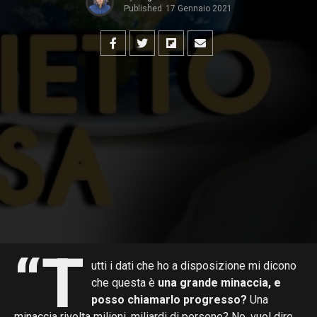
Published
17 Gennaio 2021
“T
utti i dati che ho a disposizione mi dicono
che questa è
una grande minaccia, e
posso chiamarlo progresso?
Una
minaccia rivolta milioni, miliardi di persone? No, vuol dire