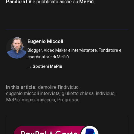
PandoraTV
e pubblicato anche su
MePiù
.
Eugenio Miccoli
Blogger, Video Maker e intervistatore. Fondatore e
coordinatore di MePiù.
→ Sostieni MePiù
In this article:
demolire l'individuo
,
eugenio miccoli intervista
,
giulietto chiesa
,
individuo
,
MePiù
,
mepiu
,
minaccia
,
Progresso