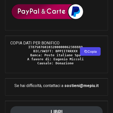
COPIA DATI PER BONIFICO
IT87S0760103200000062388889 

BIC/SWIFT: BPPIITRRXXX 

Copia
Banca: Poste italiane Spa 

A favore di: Eugenio Miccoli 

Causale: Donazione 
Se hai difficoltà, contattaci a
sostieni@mepiu.it
LIBRI