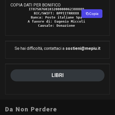
COPIA DATI PER BONIFICO
IT87S0760103200000062388889 

BIC/SWIFT: BPPIITRRXXX 

Copia
Banca: Poste italiane Spa 

A favore di: Eugenio Miccoli 

Causale: Donazione 
Se hai difficoltà, contattaci a
sostieni@mepiu.it
LIBRI
Da Non Perdere