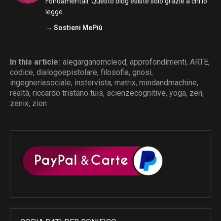
Fondamentali. Questo blog esiste solo grazie a chi lo
legge.
→ Sostieni MePiù
In this article:
alegarganomcleod
,
approfondimenti
,
ARTE
,
codice
,
dialogoepistolare
,
filosofia
,
gnosi
,
ingegneriasociale
,
instervista
,
matrix
,
mindandmachine
,
realtà
,
riccardo tristano tuis
,
scienzecognitive
,
yoga
,
zen
,
zenix
,
zion