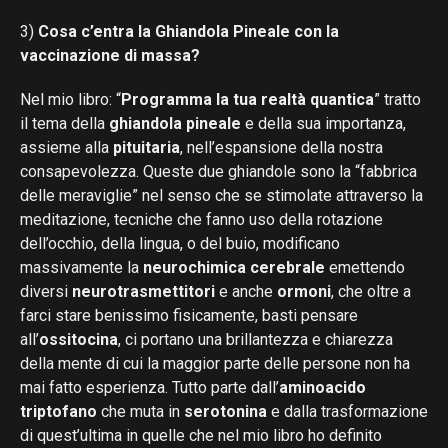
3)
Cosa c’entra la Ghiandola Pineale con la
vaccinazione di massa?
Nel mio libro: “
Programma la tua realtà quantica
” tratto
il tema della
ghiandola pineale
e della sua importanza,
assieme alla
pituitaria
, nell’espansione della nostra
consapevolezza. Queste due ghiandole sono la “fabbrica
delle meraviglie” nel senso che se stimolate attraverso la
meditazione, tecniche che fanno uso della rotazione
dell’occhio, della lingua, o del buio, modificano
massivamente la
neurochimica cerebrale
emettendo
diversi
neurotrasmettitori
e anche
ormoni
, che oltre a
farci stare benissimo fisicamente, basti pensare
all’
ossitocina
, ci portano una brillantezza e chiarezza
della mente di cui la maggior parte delle persone non ha
mai fatto esperienza. Tutto parte dall’
aminoacido
triptofano
che muta in
serotonina
e dalla trasformazione
di quest’ultima in quelle che nel mio libro ho definito