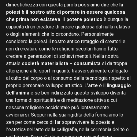
dimestichezza con questa parola possiamo dire che
la
poiesi è il nostro atto di portare in essere qualcosa
che prima non esisteva
. Il
potere poietico
è dunque la
capacità di un creatore di creare qualcosa dal nulla relativo
o dagli elementi che lo circondano. Personalmente
considero la poiesi il nostro antico retaggio di creatori e
non di creature come le religioni secolari hanno fatto
credere a generazioni di schiavi mentali. Nella nostra
attuale
società materialista – consumista
si da troppa
attenzione allo sport in quanto trasversalmente collegato
al culto del corpo o al consumo della tecnologia rispetto al
proprio personale sviluppo artistico. L’
arte
è il
linguaggio
dell’anima
e se ben indirizzato questo sviluppo diventa
una forma di spiritualità e di meditazione attiva a cui
nessuna religione occidentale può lontanamente
avvicinarsi. Seppur nella sua rigidità della forma amo lo
zen per come cerca di far sopravvivere la poesia e
l’estetica nell’arte della calligrafia, nella cerimonia del tè o
nel tiro con l’arco. Ci deve essere grazia nel come