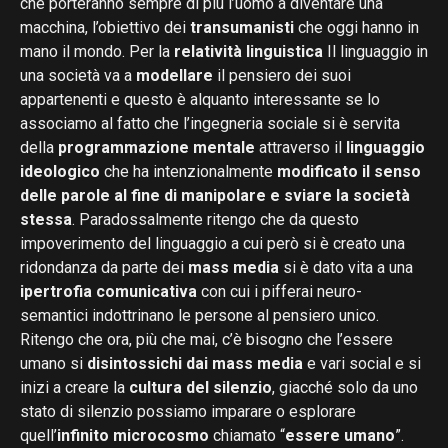
che porteranno sempre di più l’uomo a diventare una
macchina, l’obiettivo dei
transumanisti
che oggi hanno in
mano il mondo. Per la
relatività linguistica
Il linguaggio in
una società va a
modellare
il pensiero dei suoi
appartenenti e questo è alquanto interessante se lo
associamo al fatto che l’ingegneria sociale si è servita
della
programmazione mentale
attraverso il
linguaggio
ideologico
che ha intenzionalmente
modificato il senso
delle parole al fine di manipolare e sviare la società
stessa
. Paradossalmente ritengo che da questo
impoverimento del linguaggio a cui però si è creato una
ridondanza da parte dei
mass media
si è dato vita a una
ipertrofia comunicativa
con cui i pifferai neuro-
semantici indottrinano le persone al pensiero unico.
Ritengo che ora, più che mai, c’è bisogno che l’essere
umano si
disintossichi dai mass media
e vari social e si
inizi a creare la
cultura del silenzio
, giacché solo da uno
stato di silenzio possiamo imparare o esplorare
quell’
infinito microcosmo
chiamato “
essere umano
”.