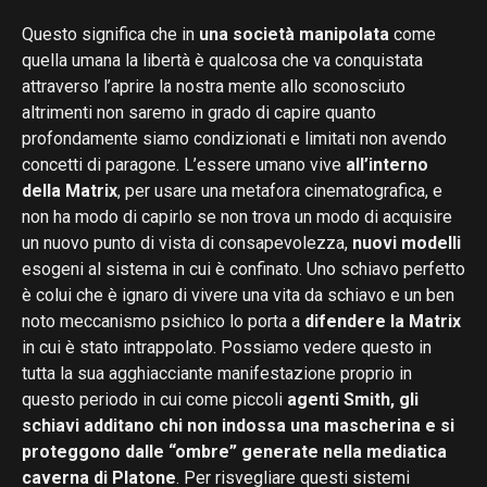
Questo significa che in
una società manipolata
come
quella umana la libertà è qualcosa che va conquistata
attraverso l’aprire la nostra mente allo sconosciuto
altrimenti non saremo in grado di capire quanto
profondamente siamo condizionati e limitati non avendo
concetti di paragone. L’essere umano vive
all’interno
della Matrix
, per usare una metafora cinematografica, e
non ha modo di capirlo se non trova un modo di acquisire
un nuovo punto di vista di consapevolezza,
nuovi modelli
esogeni al sistema in cui è confinato. Uno schiavo perfetto
è colui che è ignaro di vivere una vita da schiavo e un ben
noto meccanismo psichico lo porta a
difendere la Matrix
in cui è stato intrappolato. Possiamo vedere questo in
tutta la sua agghiacciante manifestazione proprio in
questo periodo in cui come piccoli
agenti Smith, gli
schiavi additano chi non indossa una mascherina e si
proteggono dalle “ombre” generate nella mediatica
caverna di Platone
. Per risvegliare questi sistemi