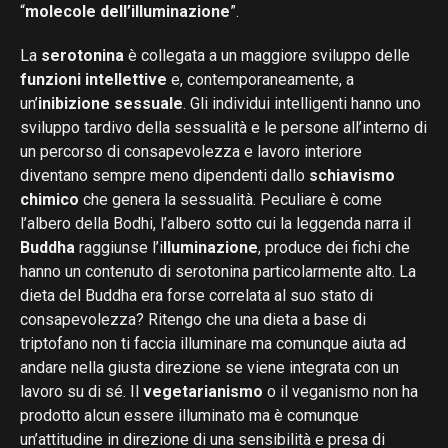
“
molecole dell’illuminazione
”.
La
serotonina
è collegata a un maggiore sviluppo delle
funzioni intellettive
e, contemporaneamente, a
un’
inibizione sessuale
. Gli individui intelligenti hanno uno
sviluppo tardivo della sessualità e le persone all’interno di
un percorso di consapevolezza e lavoro interiore
diventano sempre meno dipendenti dallo
schiavismo
chimico
che genera la sessualità. Peculiare è come
l’albero della Bodhi, l’albero sotto cui la leggenda narra il
Buddha
raggiunse l’i
lluminazione
, produce dei fichi che
hanno un contenuto di serotonina particolarmente alto. La
dieta del Buddha era forse correlata al suo stato di
consapevolezza? Ritengo che una dieta a base di
triptofano non ti faccia illuminare ma comunque aiuta ad
andare nella giusta direzione se viene integrata con un
lavoro su di sé. Il
vegetarianismo
o il veganismo non ha
prodotto alcun essere illuminato ma è comunque
un’attitudine in direzione di una sensibilità e presa di