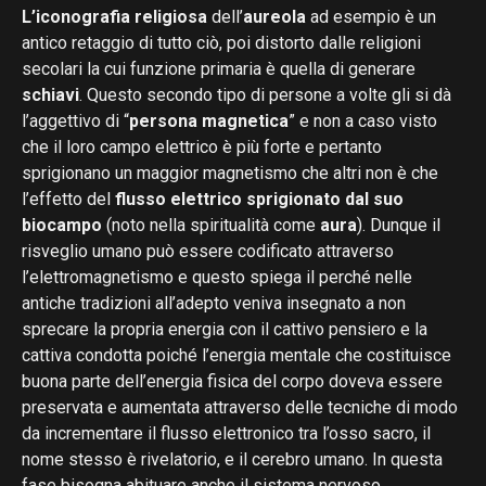
L’iconografia religiosa
dell’
aureola
ad esempio è un
antico retaggio di tutto ciò, poi distorto dalle religioni
secolari la cui funzione primaria è quella di generare
schiavi
. Questo secondo tipo di persone a volte gli si dà
l’aggettivo di “
persona magnetica
” e non a caso visto
che il loro campo elettrico è più forte e pertanto
sprigionano un maggior magnetismo che altri non è che
l’effetto del
flusso elettrico sprigionato dal suo
biocampo
(noto nella spiritualità come
aura
). Dunque il
risveglio umano può essere codificato attraverso
l’elettromagnetismo e questo spiega il perché nelle
antiche tradizioni all’adepto veniva insegnato a non
sprecare la propria energia con il cattivo pensiero e la
cattiva condotta poiché l’energia mentale che costituisce
buona parte dell’energia fisica del corpo doveva essere
preservata e aumentata attraverso delle tecniche di modo
da incrementare il flusso elettronico tra l’osso sacro, il
nome stesso è rivelatorio, e il cerebro umano. In questa
fase bisogna abituare anche il sistema nervoso