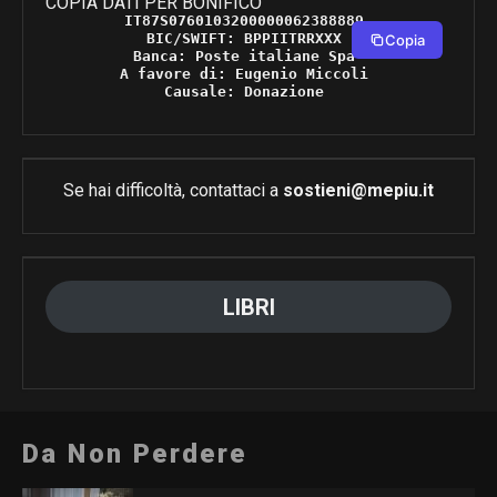
COPIA DATI PER BONIFICO
IT87S0760103200000062388889 

BIC/SWIFT: BPPIITRRXXX 

Copia
Banca: Poste italiane Spa 

A favore di: Eugenio Miccoli 

Causale: Donazione 
Se hai difficoltà, contattaci a
sostieni@mepiu.it
LIBRI
Da Non Perdere