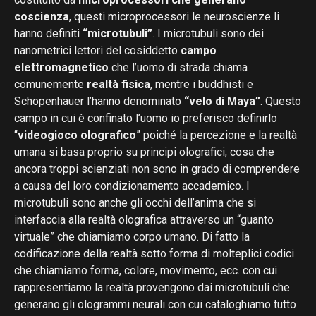
coscienza
, questi microprocessori le neuroscienze li
hanno definiti
“microtubuli”
. I microtubuli sono dei
nanometrici lettori del cosiddetto
campo
elettromagnetico
che l’uomo di strada chiama
comunemente
realtà fisica
, mentre i buddhisti e
Schopenhauer l’hanno denominato
“velo di Maya”
. Questo
campo in cui è confinato l’uomo io preferisco definirlo
“
videogioco olografico
” poiché la percezione e la realtà
umana si basa proprio su principi olografici, cosa che
ancora troppi scienziati non sono in grado di comprendere
a causa del loro condizionamento accademico. I
microtubuli sono anche gli occhi dell’anima che si
interfaccia alla realtà olografica attraverso un “guanto
virtuale” che chiamiamo corpo umano. Di fatto la
codificazione della realtà sotto forma di molteplici codici
che chiamiamo forma, colore, movimento, ecc. con cui
rappresentiamo la realtà provengono dai microtubuli che
generano gli ologrammi neurali con cui cataloghiamo tutto