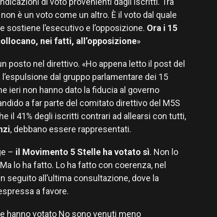
icazioni di voto provenienti dagli iscritti. Tra
 non è un voto come un altro. È il voto dal quale
sostiene l’esecutivo e l’opposizione.
Ora i 15
llocano, nei fatti, all’opposizione
»
 posto nel direttivo. «Ho appena letto il post del
l’espulsione dal gruppo parlamentare dei 15
che ieri non hanno dato la fiducia al governo
andido a far parte del comitato direttivo del M5S
il 41% degli iscritti contrari ad allearsi con tutti,
nzi
, debbano essere rappresentati.
ge –
il Movimento 5 Stelle ha votato sì
. Non lo
 Ma lo ha fatto. Lo ha fatto con coerenza, nel
n seguito all’ultima consultazione, dove la
 espressa a favore.
che hanno votato No sono venuti meno