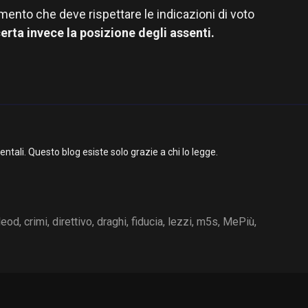
ento che deve rispettare le indicazioni di voto
erta invece la posizione degli assenti.
li. Questo blog esiste solo grazie a chi lo legge.
leod
,
crimi
,
direttivo
,
draghi
,
fiducia
,
lezzi
,
m5s
,
MePiù
,