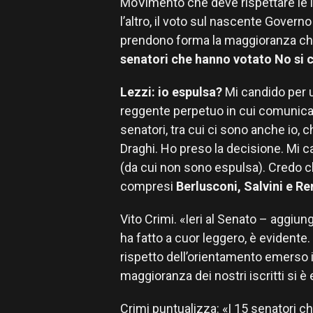
MoVimento che deve rispettare le ind
l’altro, il voto sul nascente Governo
prendono forma la maggioranza che 
senatori che hanno votato No si co
Lezzi: io espulsa?
Mi candido per un
reggente perpetuo in cui comunica 
senatori, tra cui ci sono anche io, 
Draghi. Ho preso la decisione. Mi c
(da cui non sono espulsa). Credo che 
compresi
Berlusconi, Salvini e Re
Vito Crimi. «Ieri al Senato – aggiun
ha fatto a cuor leggero, è evidente.
rispetto dell’orientamento emerso i
maggioranza dei nostri iscritti si è
Crimi puntualizza: «I 15 senatori 