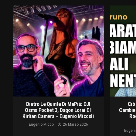
Dietro Le Quinte Di MePiù: DJI
Ciò
Osmo Pocket 3, Dagon Lorai E I
Cambier
Kirlian Camera – Eugenio Miccoli
Ro
Eugenio Miccoli
26 Marzo 2026
Eugeni