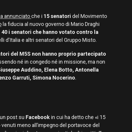
ha
annunciato
che i
15 senatori
del Movimento
o
la fiducia al nuovo governo di Mario Draghi
i
40 i senatori che hanno votato contro la
telli d’Italia e altri senatori del Gruppo Misto.
tori del M5S non hanno proprio partecipato
essendo né in congedo né in missione, ma non
iuseppe Auddino, Elena Botto, Antonella
enzo Garruti, Simona Nocerino
.
 un post su
Facebook
in cui ha detto che «i 15
 venuti meno all’impegno del portavoce del