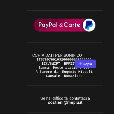
COPIA DATI PER BONIFICO
IT87S0760103200000062388889 

BIC/SWIFT: BPPIITRRXXX 

Copia
Banca: Poste italiane Spa 

A favore di: Eugenio Miccoli 

Causale: Donazione 
Se hai difficoltà, contattaci a
sostieni@mepiu.it